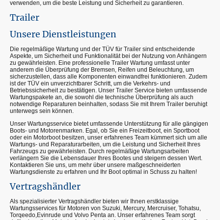
verwenden, um die beste Leistung und Sicherheit zu garantieren.
Trailer
Unsere Dienstleistungen
Die regelmäßige Wartung und der TÜV für Trailer sind entscheidende
Aspekte, um Sicherheit und Funktionalität bei der Nutzung von Anhängern
zu gewährleisten. Eine professionelle Trailer Wartung umfasst unter
anderem die Überprüfung der Bremsen, Reifen und Beleuchtung, um
sicherzustellen, dass alle Komponenten einwandfrei funktionieren. Zudem
ist der TÜV ein unverzichtbarer Schritt, um die Verkehrs- und
Betriebssicherheit zu bestätigen. Unser Trailer Service bieten umfassende
Wartungspakete an, die sowohl die technische Überprüfung als auch
notwendige Reparaturen beinhalten, sodass Sie mit Ihrem Trailer beruhigt
unterwegs sein können.
Unser Wartungsservice bietet umfassende Unterstützung für alle gängigen
Boots- und Motorenmarken. Egal, ob Sie ein Freizeitboot, ein Sportboot
oder ein Motorboot besitzen, unser erfahrenes Team kümmert sich um alle
Wartungs- und Reparaturarbeiten, um die Leistung und Sicherheit Ihres
Fahrzeugs zu gewährleisten. Durch regelmäßige Wartungsarbeiten
verlängern Sie die Lebensdauer Ihres Bootes und steigern dessen Wert.
Kontaktieren Sie uns, um mehr über unsere maßgeschneiderten
Wartungsdienste zu erfahren und Ihr Boot optimal in Schuss zu halten!
Vertragshändler
Als spezialisierter Vertragshändler bieten wir Ihnen erstklassige
Wartungsservices für Motoren von Suzuki, Mercury, Mercruiser, Tohatsu,
Torqeedo,Evinrude und Volvo Penta an. Unser erfahrenes Team sorgt